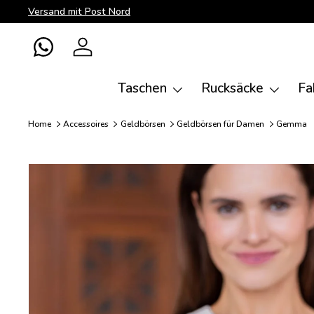
Versand mit Post Nord
Direkt zum Inhalt
WhatsApp
Einloggen
Taschen
Rucksäcke
Fa
Home
Accessoires
Geldbörsen
Geldbörsen für Damen
Gemma