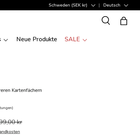
Schweden (SEK kr)
Deutsch
Land/Region
Sprache
Suche
Einkauf
s
Neue Produkte
SALE
eren Kartenfächern
tungen)
99,00 kr
andkosten