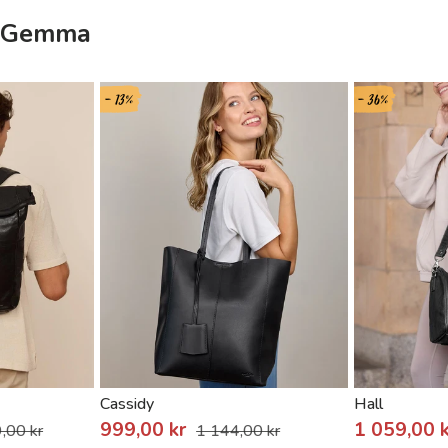
t Gemma
- 13%
- 36%
Cassidy
Hall
999,00 kr
1 059,00 
,00 kr
1 144,00 kr