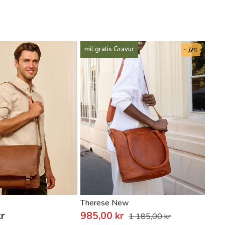
- 17%
- 37%
mit gratis Gravur
Therese New
Spen
r
985,00 kr
479
1 185,00 kr