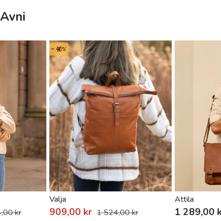
 Avni
- 40%
Valja
Attila
909,00 kr
1 289,00 k
,00 kr
1 524,00 kr