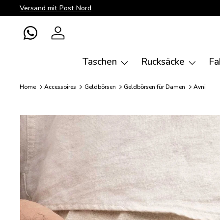
Versand mit Post Nord
Direkt zum Inhalt
WhatsApp
Einloggen
Taschen
Rucksäcke
Fa
Home
Accessoires
Geldbörsen
Geldbörsen für Damen
Avni