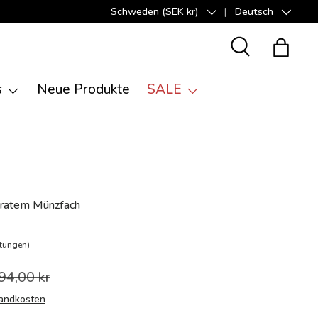
Schweden (SEK kr)
Deutsch
Land/Region
Sprache
Suche
Einkauf
s
Neue Produkte
SALE
aratem Münzfach
tungen)
94,00 kr
andkosten