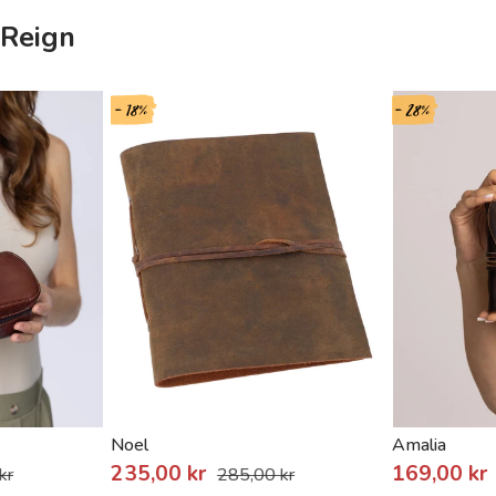
 Reign
- 18%
- 28%
Noel
Amalia
235,00 kr
169,00 kr
kr
285,00 kr