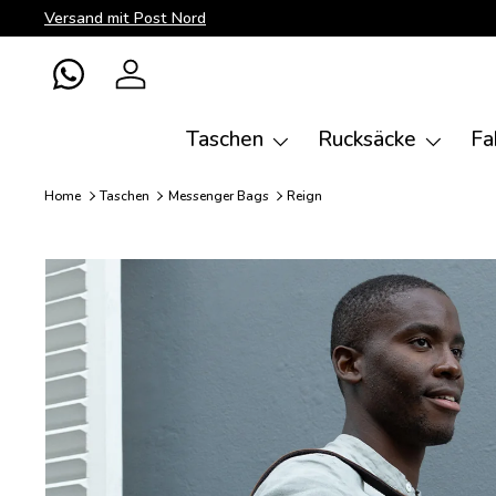
Versand mit Post Nord
Direkt zum Inhalt
WhatsApp
Einloggen
Taschen
Rucksäcke
Fa
Home
Taschen
Messenger Bags
Reign