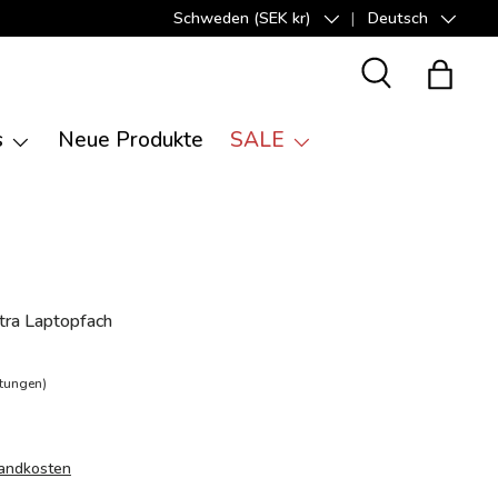
Schweden (SEK kr)
Deutsch
Land/Region
Sprache
Suche
Einkauf
s
Neue Produkte
SALE
tra Laptopfach
tungen)
andkosten