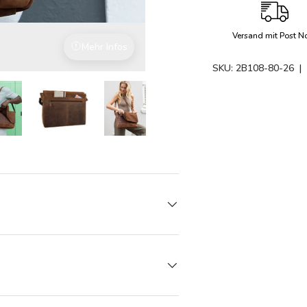
Versand mit Post N
Mehr Infos
Mit Liebe zum Detail
SKU:
2B108-80-26
|
den
rieansicht laden
Bild 8 in Galerieansicht laden
Bild 8 in Galerieansicht laden
Bild 8 in Galerieansicht laden
Bild 8 in Galerieansicht l
Bild 8 in Ga