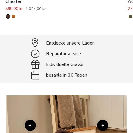
Chester
Au
599,00 kr
27
1 024,00 kr
Entdecke unsere Läden
Reparaturservice
Individuelle Gravur
bezahle in 30 Tagen
+
+