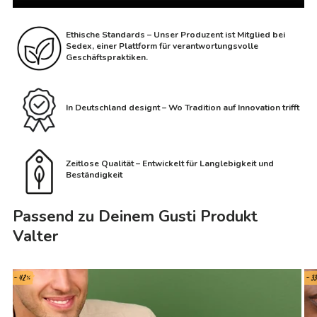
Ethische Standards – Unser Produzent ist Mitglied bei
Sedex, einer Plattform für verantwortungsvolle
Geschäftspraktiken.
In Deutschland designt – Wo Tradition auf Innovation trifft
Zeitlose Qualität – Entwickelt für Langlebigkeit und
Beständigkeit
Passend zu Deinem Gusti Produkt
Valter
- 42%
- 3