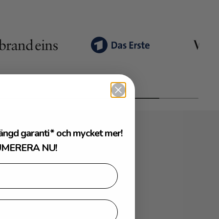
ängd garanti* och mycket mer!
rd
MERERA NU!
on