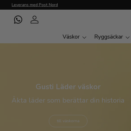
Leverans med Post Nord
Direkt till innehållet
WhatsApp
Logga in
Väskor
Ryggsäckar
Gusti Läder väskor
Äkta läder som berättar din historia
till väskorna