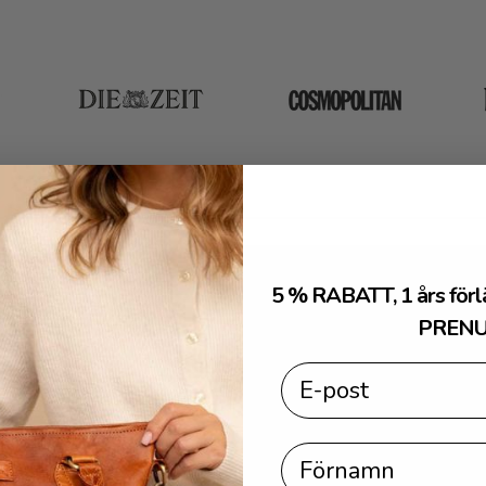
5 % RABATT, 1 års förl
årt löfte: Fakta i stället for tomma o
PRENU
Email
aterial & garvning
Rättvis produktion
Hållbarhet & reparati
First Name