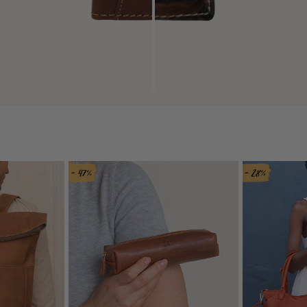
- 47%
- 28%