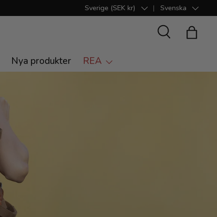
Sverige (SEK kr)
Svenska
Land/Region
Språk
Suche
Shoppi
Nya produkter
REA