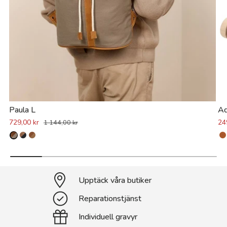
Paula L
Ad
729,00 kr
24
1 144,00 kr
Upptäck våra butiker
Reparationstjänst
Individuell gravyr