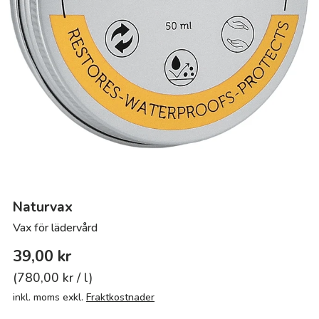
Naturvax
Vax för lädervård
39,00 kr
Grundpris
780,00 kr
/
l
inkl. moms exkl.
Fraktkostnader