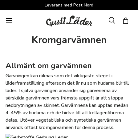
Leverans med Post Nord
Direkt till innehållet
Menü
Suche
Shopp
Sök
Sök
Kromgarvämnen
Allmänt om garvämnen
Garvningen kan räknas som det viktigaste steget i
läderframställning eftersom det är nu som hudarna blir till
läder. I själva garvningen använder sig garverierna av
särskilda garvämnen vars främsta uppgift är att stoppa
nedbrytningen av skinnet. Garvämnena kan upptas mellan
4-45% av hudarna och de bidrar till att kollagenfibrerna
delas. Utöver vegetabiliska och syntetiska garvämnen
används oftast kromgarvämnen för denna process.