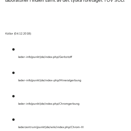
laboratorier i Indien samt av det tyska företaget TÜV SÜD.
Källor (04.12.2018):
leder-info(punkt)de/index.php/Gerbstoff
leder-info(punkt)de/index-php/Mineralgerbung
leder-info(punkt)de/index.php/Chromgerbung
lederzentrum(punkt)de/wiki/index.php/Chrom-III