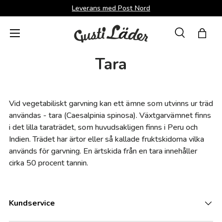
Leverans med Post Nord
Direkt till innehållet
Menü
Suche
Shopp
Sök
Sök
Tara
Vid vegetabiliskt garvning kan ett ämne som utvinns ur träd
användas - tara (Caesalpinia spinosa). Växtgarvämnet finns
i det lilla taraträdet, som huvudsakligen finns i Peru och
Indien. Trädet har ärtor eller så kallade fruktskidorna vilka
används för garvning. En ärtskida från en tara innehåller
cirka 50 procent tannin.
Kundservice