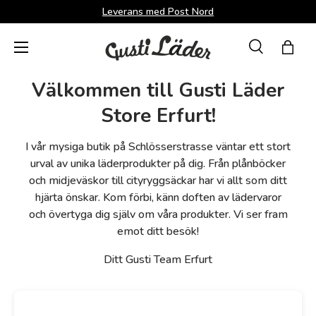
Leverans med Post Nord
Direkt till innehållet
Menü
Suche
Shopp
Sök
Sök
Välkommen till Gusti Läder
Store Erfurt!
I vår mysiga butik på Schlösserstrasse väntar ett stort
urval av unika läderprodukter på dig. Från plånböcker
och midjeväskor till cityryggsäckar har vi allt som ditt
hjärta önskar. Kom förbi, känn doften av lädervaror
och övertyga dig själv om våra produkter. Vi ser fram
emot ditt besök!
Ditt Gusti Team Erfurt