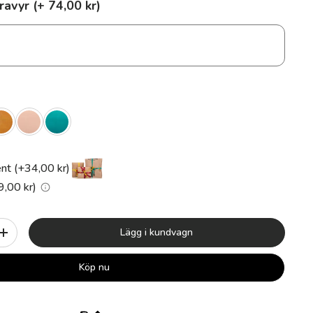
ravyr (+ 74,00 kr)
nt (+34,00 kr)
9,00 kr)
Lägg i kundvagn
+
Köp nu