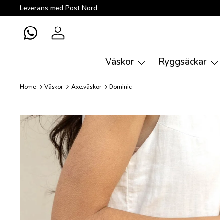
Leverans med Post Nord
Direkt till innehållet
WhatsApp
Logga in
Väskor
Ryggsäckar
Home
Väskor
Axelväskor
Dominic