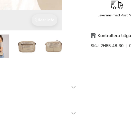
Leverans med Post 
Mer info
Hållbara värden
Kontrollera tillg
SKU:
2H85-48-30
| 
 gallerivyn
Ladda bild 5 i gallerivyn
Ladda bild 5 i gallerivyn
Ladda bild 5 i gallerivyn
Ladda bild 5 i gallerivyn