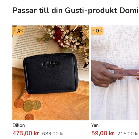
Passar till din Gusti-produkt Domi
- 31%
- 73%
Dillon
Yani
475,00 kr
59,00 kr
689,00 kr
215,00 k