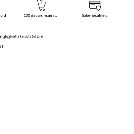
Nord
100 dagars returrätt
Säker betalning
Mer info
Med
änglighet i Gusti Store
O1