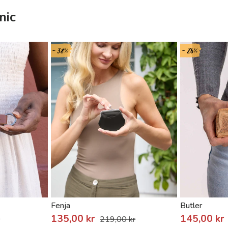
nic
- 38%
- 26%
Fenja
Butler
135,00 kr
145,00 kr
r
219,00 kr