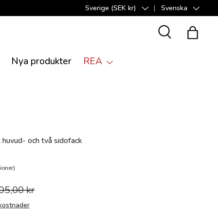
Sverige (SEK kr)
Svenska
Land/Region
Språk
Suche
Shoppi
Nya produkter
REA
huvud- och två sidofack
ioner)
05,00 kr
kostnader