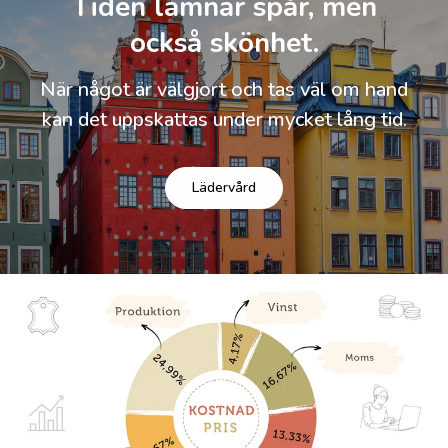
Tiden lämnar spår, men
också skönhet.
När något är välgjort och tas väl om hand
kan det uppskattas under mycket lång tid.
Lädervård