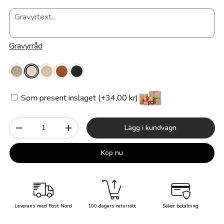
Gravyrråd
Som present inslaget (+34,00 kr)
Antal
Lägg i kundvagn
-
+
Köp nu
Leverans med Post Nord
100 dagars returrätt
Säker betalning