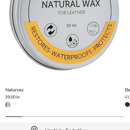
Naturvax
Be
39,00 kr
61