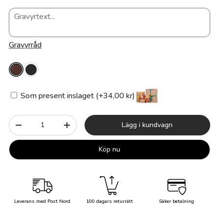
Gravyrråd
Som present inslaget (+34,00 kr)
Antal
Lägg i kundvagn
-
+
Köp nu
Leverans med Post Nord
100 dagars returrätt
Säker betalning