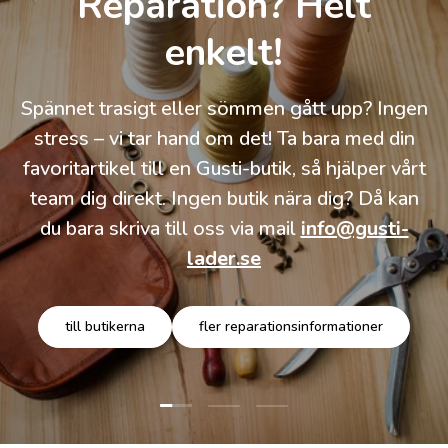
Reparation? Helt
enkelt!
Spännet trasigt eller sömmen gått upp? Ingen
stress – vi tar hand om det! Ta bara med din
favoritartikel till en Gusti-butik, så hjälper vårt
team dig direkt. Ingen butik nära dig? Då kan
du bara skriva till oss via mail
info@gusti-
lader.se
till butikerna
fler reparationsinformationer
Ladda bild 1 av 3
Ladda bild 2 av 3
Ladda bild 3 av 3