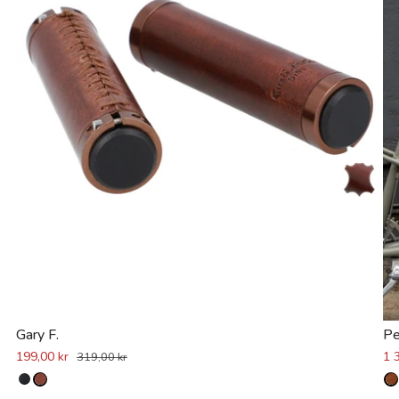
Gary F.
Pe
199,00 kr
1 
319,00 kr