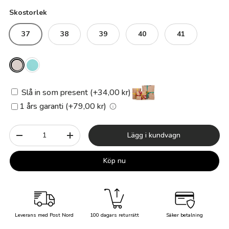
Skostorlek
37
38
39
40
41
Slå in som present (+34,00 kr)
1 års garanti (+79,00 kr)
Antal
Lägg i kundvagn
-
+
Köp nu
Leverans med Post Nord
100 dagars returrätt
Säker betalning