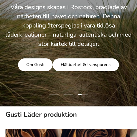
Våra designs skapas i Rostock, präglade av
närheten till havet och naturen. Denna
koppling återspeglas i våra tidlösa
läderkreationer – naturliga, autentiska och med
stor kärlek till detaljer.
Om Gusti
Hållbarhet & transparens
Ladda bild 3 av 3
Ladda bild 1 av 3
Ladda bild 2 av 3
Gusti Läder produktion